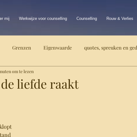
er mij
Werkwijze voor counselling
Counselling
Rouw & Verlies
Grenzen
Eigenwaarde
quotes, spreuken en ge
inuten om te lezen
lfbedrog
e liefde raakt
klopt 
tand 