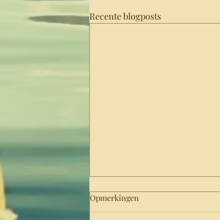
Recente blogposts
Opmerkingen