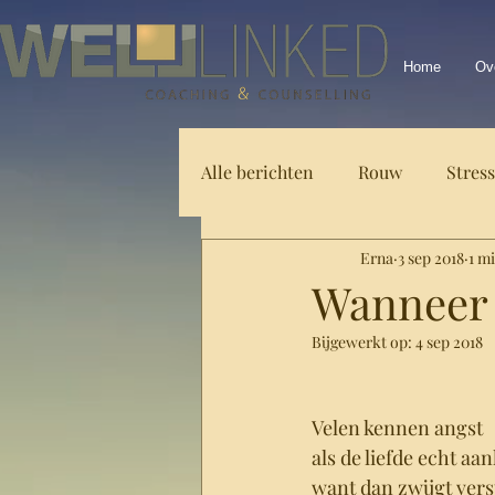
Home
Ov
Alle berichten
Rouw
Stress
Erna
3 sep 2018
1 m
Body & Mind moments
Ze
Wanneer d
Bijgewerkt op:
4 sep 2018
Velen kennen angst 
als de liefde echt aan
want dan zwijgt vers